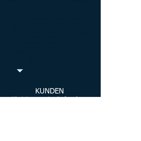
REFERENZ
"
MATRIX Solutions AG hat viele grosse und
teilweise sehr komplexe Projekte für die
Siemens Schweiz AG umgesetzt.
Oft hatte MATRIX dabei die Projektleitung
inne und es waren teilweise > 50
Projektmitarbeiter zu führen.
Die Projekte wurden ausnahmslos sehr
erfolgreich und problemlos umgesetzt.
Ich kann MATRIX Solutions AG als
Partner also nur weiterempfehlen.
“
Franz Dörig, CIO Siemens Schweiz AG
KUNDEN
Wir sind uns gewohnt, für Grossfirmen
und Staats-Stellen (14 Kantone) zu
arbeiten und können uns auch gut auf
Management-Ebene bewegen.
Wir haben aber auch viele KMU's,
welche Software von uns einsetzen.
Mit unserem Portal
MatrixGuide