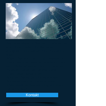
Als Generalisten in Sachen IT können wir
auch Ihnen helfen, Ihr Vorhaben
erfolgreich umzusetzen / Ihr Problem zu
lösen.
Zögern Sie auch nicht, mit Projekten zu
uns zu kommen welche bereits kurz vor
dem "Kollaps" stehen. Auch zu solchen
Projekten haben wir bereits breite
Erfahrungen gesammelt.
Kommen Sie einfach für eine erste
Kontaktaufnahme und eine erste
unverbindliche Besprechung auf uns zu.
Es lohnt sich...
Kontakt