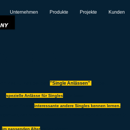
Unternehmen
Produkte
Projekte
Kunden
Anlässe
on Zeit zu Zeit bei den
"Single Anlässen"
vorbei...!
auch
spezielle Anlässe für Singles
zu erfassen.
zwungenen Anlass
interessante andere Singles kennen lernen.
öglichkeit, den Single-Anlässen eine
Alterskategorie
zuzuordnen (z.
es
im passenden Alter
treffen können.