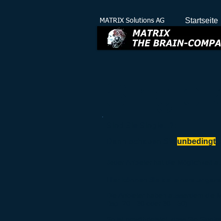
Startseite
MATRIX Solutions AG
Single-
Sind Sie Single...?:
Dann schauen Sie
unbedingt
v
Jeder Anbieter hat die Möglichkeit 
Hier können Sie bei einem unge
Die Anbieter haben ausserdem die M
Bsp. 20 - 30 oder 30 - 50).
So ist gewährleistet, dass Sie Singl