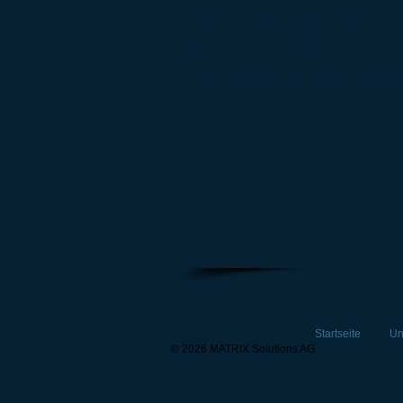
Alle diese Informationen können Sie
App (siehe rechts) abfragen...
Schauen Sie also immer wieder ein
Startseite
Un
© 2026 MATRIX Solutions AG