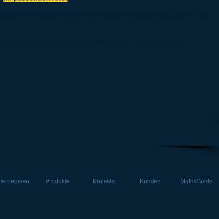
 sowohl im Portal (mit einem Standard-Web-Browser) als auch in der
mal bei den "Single Anlässen" herein... es lohnt sich...
ternehmen
Produkte
Projekte
Kunden
MatrixGuide